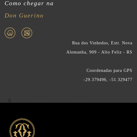
Como chegar na
Don Guerino
Rua dos Vinhedos, Estr. Nova
Alemanha, 909 - Alto Feliz - RS
Coordenadas para GPS
-29.379496, -51.329477